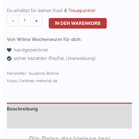
Du erhältst für deinen Kauf
4
Treuepunkte
!
18
-
+
IN DEN WARENKORB
Bildkarten
Tiere
Von Wilma Wochenwurm für dich:
des
handgezeichnet
Waldes
sicher bezahlen (PayPal, Überweisung)
+
Bewegungsgeschichte
Hersteller:
Susanne Bohne
PDF
https://wilmas-material.de
[Digital]
Menge
Beschreibung
Produktsicherheit