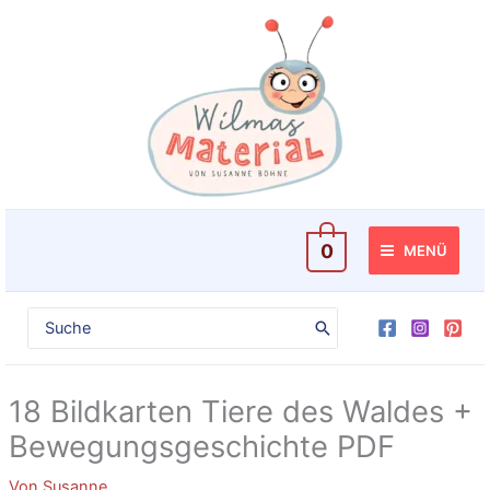
Zum
des
Inhalt
Waldes
springen
+
Bewegungsgeschichte
PDF
[Digital]
Menge
0
MENÜ
Search
for:
18 Bildkarten Tiere des Waldes +
Bewegungsgeschichte PDF
Von
Susanne