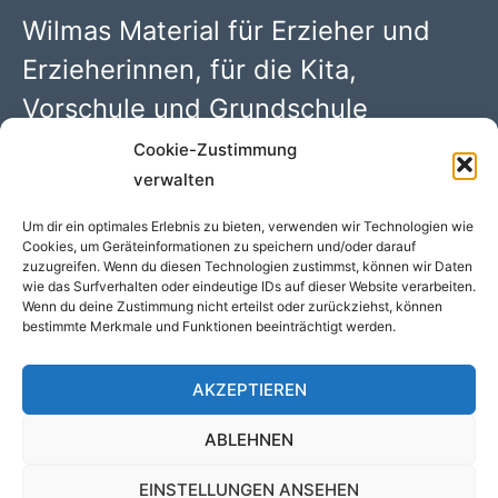
Wilmas Material für Erzieher und
Erzieherinnen, für die Kita,
Vorschule und Grundschule
Cookie-Zustimmung
Wilma Wochenwurm PDFs mit 100 kreativen Kindergarten
verwalten
Ideen. Begleitmaterial zu den Kinderbüchern rund um
„Lerngeschichten mit Wilma Wochenwurm“ von Susanne
Um dir ein optimales Erlebnis zu bieten, verwenden wir Technologien wie
Cookies, um Geräteinformationen zu speichern und/oder darauf
Bohne (Hallo liebe Wolke)
zuzugreifen. Wenn du diesen Technologien zustimmst, können wir Daten
wie das Surfverhalten oder eindeutige IDs auf dieser Website verarbeiten.
Wenn du deine Zustimmung nicht erteilst oder zurückziehst, können
bestimmte Merkmale und Funktionen beeinträchtigt werden.
COPYRIGHT © 2026 WILMAS MATERIAL - WILMA
WOCHENWURM PDFS //
DATENSCHUTZ
//
IMPRESSUM
//
AKZEPTIEREN
COOKIE-RICHTLINIE (EU)
ABLEHNEN
EINSTELLUNGEN ANSEHEN