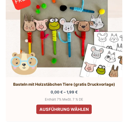
Basteln mit Holzstäbchen Tiere (gratis Druckvorlage)
Preisspanne:
0,00
€
–
1,99
€
0,00 €
Enthält 7% MwSt. 7 % DE
bis
Dieses
1,99 €
AUSFÜHRUNG WÄHLEN
Produkt
weist