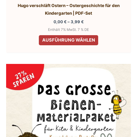
Hugo verschläft Ostern – Ostergeschichte für den
Kindergarten | PDF-Set
Preisspanne:
0,00
€
–
3,99
€
0,00 €
Enthält 7% MwSt. 7 % DE
bis
Dieses
3,99 €
AUSFÜHRUNG WÄHLEN
Produkt
weist
mehrere
Varianten
auf.
Die
Optionen
können
auf
der
Produktseite
gewählt