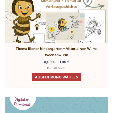
werden
Thema Bienen Kindergarten – Material von Wilma
Wochenwurm
Preisspanne:
0,00
€
–
11,99
€
0,00 €
Enthält MwSt.
bis
Dieses
11,99 €
AUSFÜHRUNG WÄHLEN
Produkt
weist
mehrere
Varianten
auf.