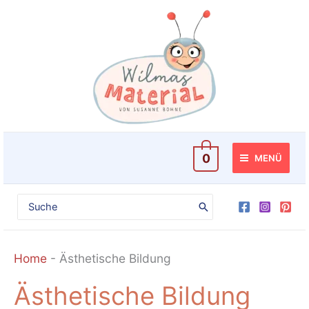
Zum
Inhalt
springen
0
MENÜ
Search
for:
Home
-
Ästhetische Bildung
Ästhetische Bildung