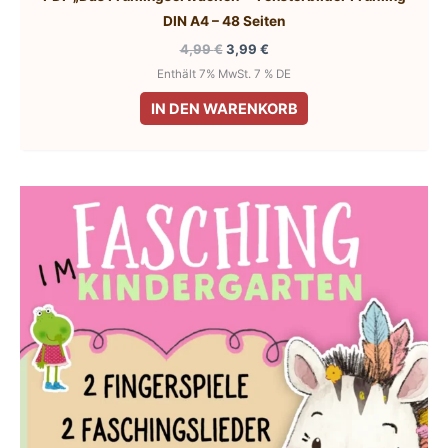
DIN A4 – 48 Seiten
Ursprünglicher
Aktueller
4,99
€
3,99
€
Preis
Preis
Enthält 7% MwSt. 7 % DE
war:
ist:
4,99 €
3,99 €.
IN DEN WARENKORB