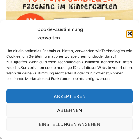
Optionen
können
auf
der
Cookie-Zustimmung
Produktseite
verwalten
gewählt
Um dir ein optimales Erlebnis zu bieten, verwenden wir Technologien wie
werden
Cookies, um Geräteinformationen zu speichern und/oder darauf
zuzugreifen. Wenn du diesen Technologien zustimmst, können wir Daten
wie das Surfverhalten oder eindeutige IDs auf dieser Website verarbeiten.
Wenn du deine Zustimmung nicht erteilst oder zurückziehst, können
bestimmte Merkmale und Funktionen beeinträchtigt werden.
AKZEPTIEREN
Fasching im Kindergarten: Reimgeschichte &
ABLEHNEN
Ausmalbilder
2,99
€
EINSTELLUNGEN ANSEHEN
Enthält 7% MwSt. 7 % DE