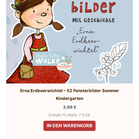
auf
der
Produktseite
gewählt
werden
Erna Erdbeerwichtel – 52 Fensterbilder Sommer
Kindergarten
3,99
€
Enthält 7% MwSt. 7 % DE
IN DEN WARENKORB