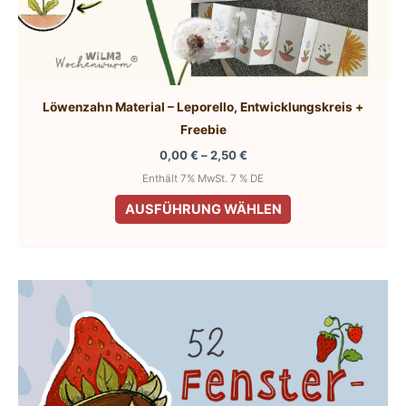
Löwenzahn Material – Leporello, Entwicklungskreis +
Freebie
Preisspanne:
0,00
€
–
2,50
€
0,00 €
Enthält 7% MwSt. 7 % DE
bis
Dieses
2,50 €
AUSFÜHRUNG WÄHLEN
Produkt
weist
mehrere
Varianten
auf.
Die
Optionen
können