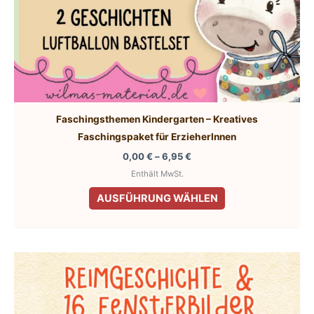
Faschingsthemen Kindergarten – Kreatives
Faschingspaket für ErzieherInnen
Preisspanne:
0,00
€
–
6,95
€
0,00 €
Enthält MwSt.
bis
Dieses
6,95 €
AUSFÜHRUNG WÄHLEN
Produkt
weist
mehrere
Varianten
auf.
Die