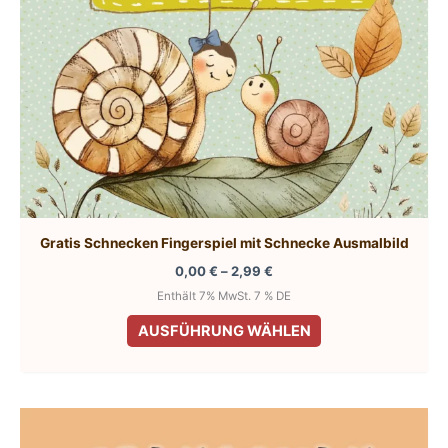
Gratis Schnecken Fingerspiel mit Schnecke Ausmalbild
Preisspanne:
0,00
€
–
2,99
€
0,00 €
Enthält 7% MwSt. 7 % DE
bis
Dieses
2,99 €
AUSFÜHRUNG WÄHLEN
Produkt
weist
mehrere
Varianten