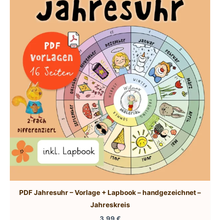
auf.
Die
Optionen
können
auf
der
Produktseite
gewählt
werden
PDF Jahresuhr – Vorlage + Lapbook – handgezeichnet –
Jahreskreis
3,99
€