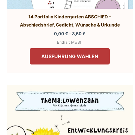
14 Portfolio Kindergarten ABSCHIED –
Abschiedsbrief, Gedicht, Wünsche & Urkunde
Preisspanne:
0,00
€
–
3,50
€
0,00 €
Enthält MwSt.
bis
Dieses
3,50 €
AUSFÜHRUNG WÄHLEN
Produkt
weist
mehrere
Varianten
auf.
Die
Optionen
können
auf