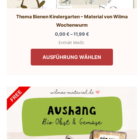
Thema Bienen Kindergarten – Material von Wilma
Wochenwurm
Preisspanne:
0,00
€
–
11,99
€
0,00 €
Enthält MwSt.
bis
Dieses
11,99 €
AUSFÜHRUNG WÄHLEN
Produkt
weist
mehrere
Varianten
auf.
Die
Optionen
können
auf