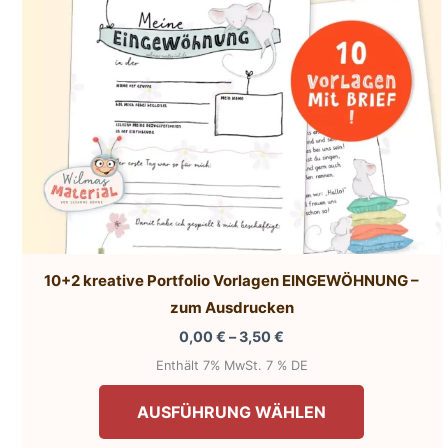
10+2 kreative Portfolio Vorlagen EINGEWÖHNUNG –
zum Ausdrucken
Preisspanne:
0,00
€
–
3,50
€
0,00 €
Enthält 7% MwSt. 7 % DE
bis
Dieses
3,50 €
AUSFÜHRUNG WÄHLEN
Produkt
weist