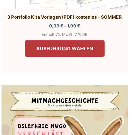
3 Portfolio Kita Vorlagen (PDF) kostenlos – SOMMER
Preisspanne:
0,00
€
–
1,99
€
0,00 €
Enthält 7% MwSt. 7 % DE
bis
Dieses
1,99 €
AUSFÜHRUNG WÄHLEN
Produkt
weist
mehrere
Varianten
auf.
Die
Optionen
können
auf
der