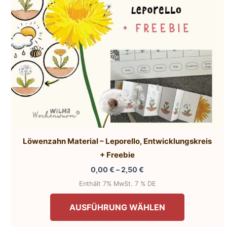
der
Produktsei
gewählt
werden
Löwenzahn Material – Leporello, Entwicklungskreis
+ Freebie
Preisspanne:
0,00
€
–
2,50
€
0,00 €
Enthält 7% MwSt. 7 % DE
bis
Dieses
2,50 €
AUSFÜHRUNG WÄHLEN
Produkt
weist