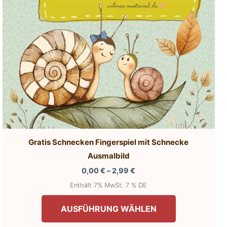
Gratis Schnecken Fingerspiel mit Schnecke
Ausmalbild
Preisspanne:
0,00
€
–
2,99
€
0,00 €
Enthält 7% MwSt. 7 % DE
bis
Dieses
2,99 €
AUSFÜHRUNG WÄHLEN
Produkt
weist