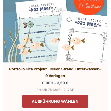
Produktseit
te
gewählt
werden
Portfolio Kita Projekt – Meer, Strand, Unterwasser –
9 Vorlagen
Preisspanne:
0,00
€
–
3,50
€
0,00 €
Enthält 7% MwSt. 7 % DE
bis
Dieses
3,50 €
AUSFÜHRUNG WÄHLEN
Produkt
weist