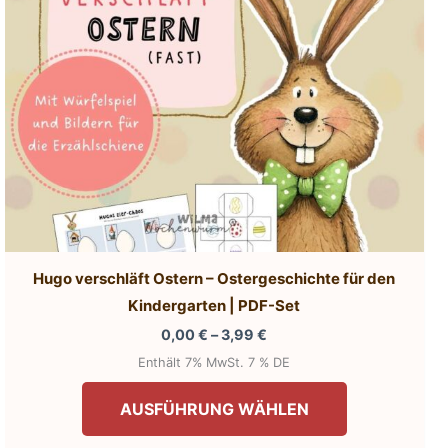
e
Produktseite
gewählt
werden
Hugo verschläft Ostern – Ostergeschichte für den
Kindergarten | PDF-Set
Preisspanne:
0,00
€
–
3,99
€
0,00 €
Enthält 7% MwSt. 7 % DE
bis
Dieses
3,99 €
AUSFÜHRUNG WÄHLEN
Produkt
weist