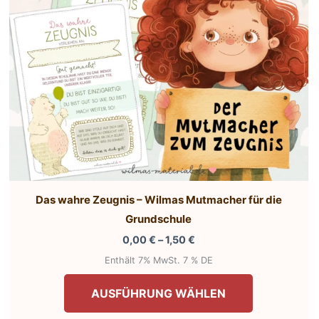
Das wahre Zeugnis – Wilmas Mutmacher für die
Grundschule
Preisspanne:
0,00
€
–
1,50
€
0,00 €
Enthält 7% MwSt. 7 % DE
bis
Dieses
1,50 €
AUSFÜHRUNG WÄHLEN
Produkt
weist