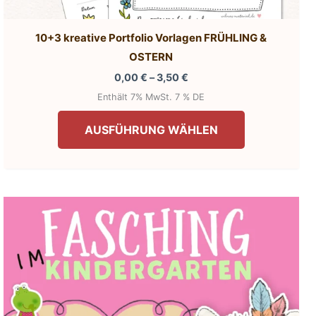
10+3 kreative Portfolio Vorlagen FRÜHLING &
OSTERN
Preisspanne:
0,00
€
–
3,50
€
0,00 €
Enthält 7% MwSt. 7 % DE
bis
Dieses
3,50 €
AUSFÜHRUNG WÄHLEN
Produkt
weist
mehrere
Varianten
auf.
Die
Optionen
können
auf