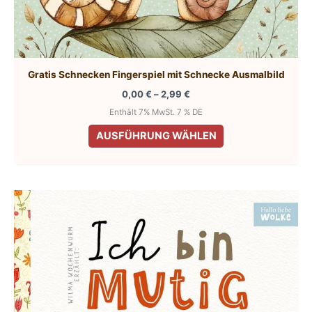
Gratis Schnecken Fingerspiel mit Schnecke Ausmalbild
Preisspanne:
0,00
€
–
2,99
€
0,00 €
Enthält 7% MwSt. 7 % DE
bis
Dieses
2,99 €
AUSFÜHRUNG WÄHLEN
Produkt
weist
mehrere
Varianten
auf.
Die
Optionen
können
auf