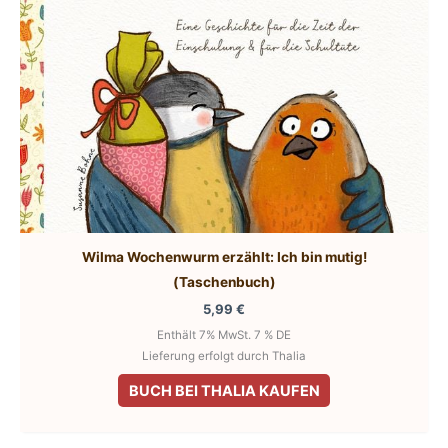
der
Produktseite
gewählt
werden
Wilma Wochenwurm erzählt: Ich bin mutig!
(Taschenbuch)
5,99
€
Enthält 7% MwSt. 7 % DE
Lieferung erfolgt durch Thalia
BUCH BEI THALIA KAUFEN