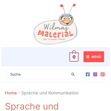
Zum
Inhalt
springen
0
MENÜ
Search
for:
Home
-
Sprache und Kommunikation
Sprache und