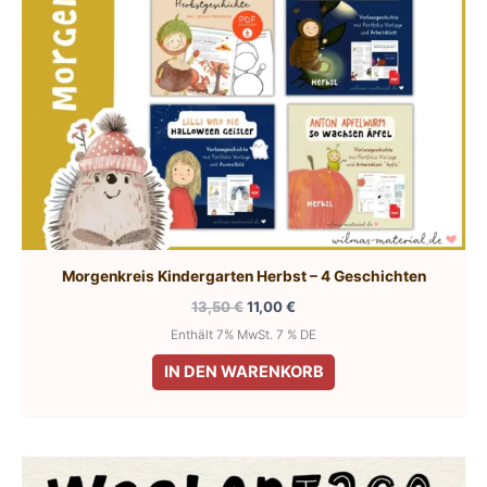
Morgenkreis Kindergarten Herbst – 4 Geschichten
Ursprünglicher
Aktueller
13,50
€
11,00
€
Preis
Preis
Enthält 7% MwSt. 7 % DE
war:
ist:
13,50 €
11,00 €.
IN DEN WARENKORB