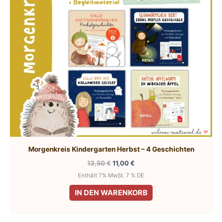
Morgenkreis Kindergarten Herbst – 4 Geschichten
Ursprünglicher
Aktueller
13,50
€
11,00
€
Preis
Preis
Enthält 7% MwSt. 7 % DE
war:
ist:
13,50 €
11,00 €.
IN DEN WARENKORB