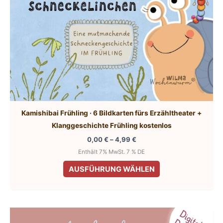
Kamishibai Frühling · 6 Bildkarten fürs Erzähltheater +
Klanggeschichte Frühling kostenlos
Preisspanne:
0,00
€
–
4,99
€
0,00 €
Enthält 7% MwSt. 7 % DE
bis
Dieses
4,99 €
AUSFÜHRUNG WÄHLEN
Produkt
weist
mehrere
Varianten