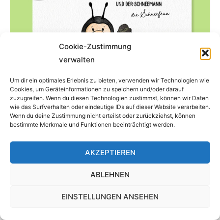
Cookie-Zustimmung
verwalten
Um dir ein optimales Erlebnis zu bieten, verwenden wir Technologien wie
Cookies, um Geräteinformationen zu speichern und/oder darauf
zuzugreifen. Wenn du diesen Technologien zustimmst, können wir Daten
wie das Surfverhalten oder eindeutige IDs auf dieser Website verarbeiten.
PDF „Willi Marienkäfer und die Schneefrau“ –
Wenn du deine Zustimmung nicht erteilst oder zurückziehst, können
Kamishibai Karten DIN A3 – 13 Seiten
bestimmte Merkmale und Funktionen beeinträchtigt werden.
5,99
€
Enthält 7% MwSt. 7 % DE
AKZEPTIEREN
IN DEN WARENKORB
ABLEHNEN
EINSTELLUNGEN ANSEHEN