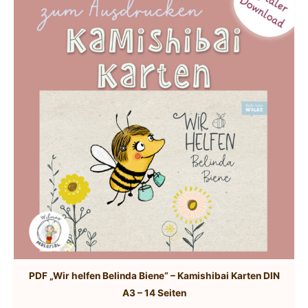
auf.
Die
Optionen
können
auf
der
Produktseite
gewählt
werden
PDF „Wir helfen Belinda Biene“ – Kamishibai Karten DIN
A3 – 14 Seiten