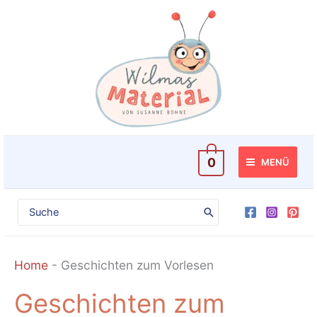
Zum
Inhalt
springen
0
MENÜ
Search
for:
Home
-
Geschichten zum Vorlesen
Geschichten zum