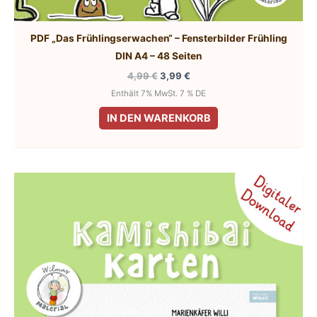
PDF „Das Frühlingserwachen“ – Fensterbilder Frühling
DIN A4 – 48 Seiten
Ursprünglicher
Aktueller
4,99
€
3,99
€
Preis
Preis
Enthält 7% MwSt. 7 % DE
war:
ist:
4,99 €
3,99 €.
IN DEN WARENKORB