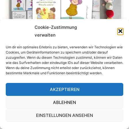
Cookie-Zustimmung
verwalten
Schulreife – Liebevoll fördern mit den 25 Bildkarten von
Um dir ein optimales Erlebnis zu bieten, verwenden wir Technologien wie
Wilmas Material
Cookies, um Geräteinformationen zu speichern und/oder darauf
4,99
€
zuzugreifen. Wenn du diesen Technologien zustimmst, können wir Daten
wie das Surfverhalten oder eindeutige IDs auf dieser Website verarbeiten.
Enthält 7% MwSt. 7 % DE
Wenn du deine Zustimmung nicht erteilst oder zurückziehst, können
zzgl.
Versand
bestimmte Merkmale und Funktionen beeinträchtigt werden.
IN DEN WARENKORB
AKZEPTIEREN
ABLEHNEN
EINSTELLUNGEN ANSEHEN