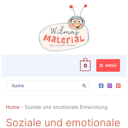
Zum
Inhalt
springen
0
MENÜ
Search
for:
Home
-
Soziale und emotionale Entwicklung
Soziale und emotionale