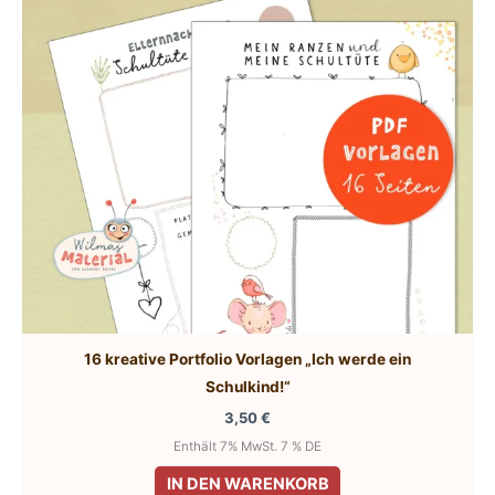
können
auf
der
Produktseite
gewählt
werden
16 kreative Portfolio Vorlagen „Ich werde ein
Schulkind!“
3,50
€
Enthält 7% MwSt. 7 % DE
IN DEN WARENKORB