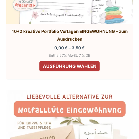
10+2 kreative Portfolio Vorlagen EINGEWÖHNUNG – zum
Ausdrucken
Preisspanne:
0,00
€
–
3,50
€
0,00 €
Enthält 7% MwSt. 7 % DE
bis
Dieses
3,50 €
AUSFÜHRUNG WÄHLEN
Produkt
weist
mehrere
Varianten
auf.
Die
Optionen
können
auf