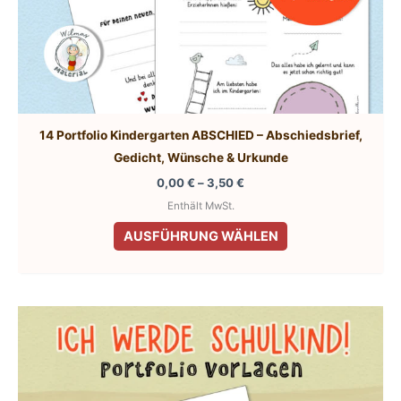
14 Portfolio Kindergarten ABSCHIED – Abschiedsbrief,
Gedicht, Wünsche & Urkunde
Preisspanne:
0,00
€
–
3,50
€
0,00 €
Enthält MwSt.
bis
Dieses
3,50 €
AUSFÜHRUNG WÄHLEN
Produkt
weist
mehrere
Varianten
auf.
Die
Optionen