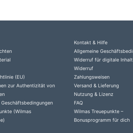
Kontakt & Hilfe
chten
Allgemeine Geschäftsbed
erial
Widerruf für digitale Inhal
Widerruf
tlinie (EU)
Zahlungsweisen
nen zur Authentizität von
Versand & Lieferung
en
Nutzung & Lizenz
e Geschäftsbedingungen
FAQ
unkte (Wilmas
Wilmas Treuepunkte –
e)
Bonusprogramm für dich