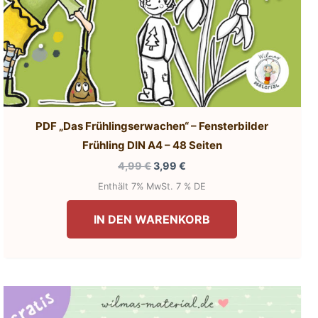
PDF „Das Frühlingserwachen“ – Fensterbilder
Frühling DIN A4 – 48 Seiten
Ursprünglicher
Aktueller
4,99
€
3,99
€
Preis
Preis
Enthält 7% MwSt. 7 % DE
war:
ist:
4,99 €
3,99 €.
IN DEN WARENKORB