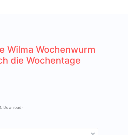
age Wilma Wochenwurm
ach die Wochentage
Preisspanne:
0,00 €
z.B. Download)
bis
1,99 €