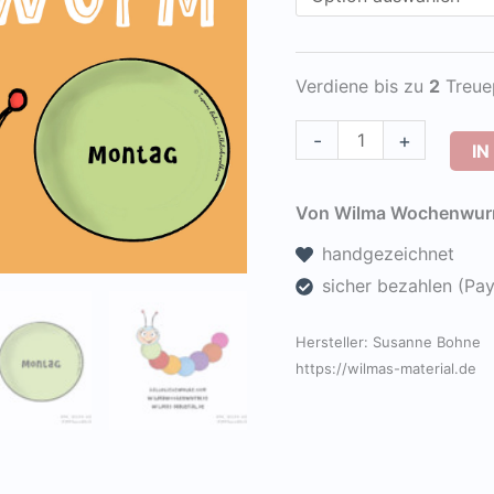
Verdiene bis zu
2
Treue
Bastelvorlage
-
+
I
Wilma
Wochenwurm
Von Wilma Wochenwurm
-
handgezeichnet
ganz
sicher bezahlen (Pa
einfach
die
Hersteller:
Susanne Bohne
Wochentage
https://wilmas-material.de
lernen!
[Digital]
Menge