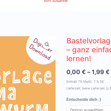
Von
Susanne
Bastelvorl
– ganz einf
lernen!
0,00
€
–
1,99
€
Enthält 7% MwSt. 7 % DE
Lieferzeit: keine Lieferzeit (
Entscheide dich :)