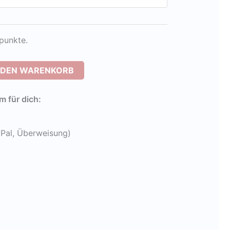
punkte.
N DEN WARENKORB
 für dich:
yPal, Überweisung)