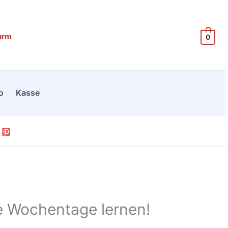
bis
1,99 €
urm
0
o
Kasse
e Wochentage lernen!