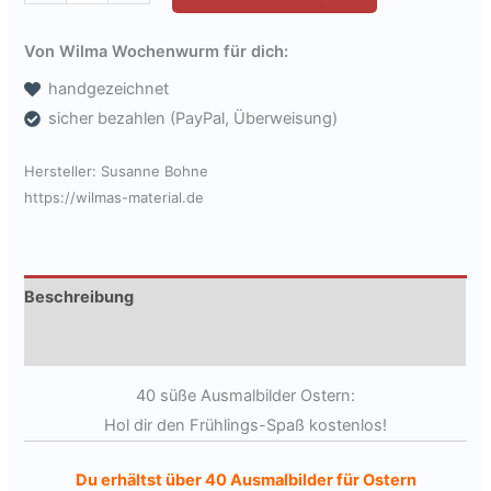
coole
Ausmalbilder
Von Wilma Wochenwurm für dich:
für
handgezeichnet
Ostern
sicher bezahlen (PayPal, Überweisung)
zum
gratis
Hersteller:
Susanne Bohne
Download
https://wilmas-material.de
[Digital]
Menge
Beschreibung
Produktsicherheit
40 süße Ausmalbilder Ostern:
Hol dir den Frühlings-Spaß kostenlos!
Du erhältst über 40 Ausmalbilder für Ostern