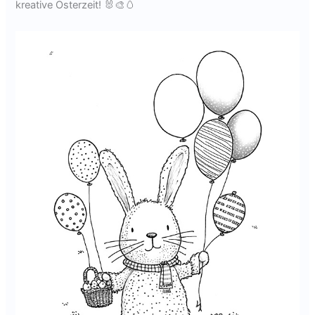
kreative Osterzeit! 🐰🎨🥚