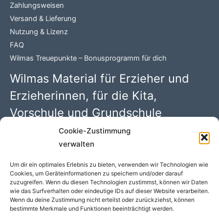
Zahlungsweisen
Versand & Lieferung
Nutzung & Lizenz
FAQ
Wilmas Treuepunkte – Bonusprogramm für dich
Wilmas Material für Erzieher und
Erzieherinnen, für die Kita,
Vorschule und Grundschule
Cookie-Zustimmung
Wilma Wochenwurm PDFs mit 100 kreativen Kindergarten
verwalten
Ideen. Begleitmaterial zu den Kinderbüchern rund um
„Lerngeschichten mit Wilma Wochenwurm“ von Susanne
Um dir ein optimales Erlebnis zu bieten, verwenden wir Technologien wie
Cookies, um Geräteinformationen zu speichern und/oder darauf
Bohne (Hallo liebe Wolke)
zuzugreifen. Wenn du diesen Technologien zustimmst, können wir Daten
wie das Surfverhalten oder eindeutige IDs auf dieser Website verarbeiten.
Wenn du deine Zustimmung nicht erteilst oder zurückziehst, können
bestimmte Merkmale und Funktionen beeinträchtigt werden.