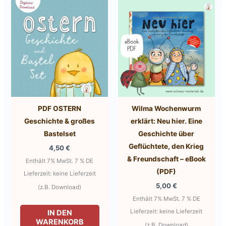
PDF OSTERN
Wilma Wochenwurm
Geschichte & großes
erklärt: Neu hier. Eine
Bastelset
Geschichte über
Geflüchtete, den Krieg
4,50
€
& Freundschaft – eBook
Enthält 7% MwSt. 7 % DE
(PDF)
Lieferzeit: keine Lieferzeit
5,00
€
(z.B. Download)
Enthält 7% MwSt. 7 % DE
Lieferzeit: keine Lieferzeit
IN DEN
WARENKORB
(z.B. Download)