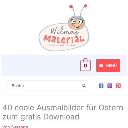
Ausmalbilder
Zum
für
Inhalt
Ostern
springen
zum
gratis
Download
[Digital]
Menge
0
MENÜ
Search
for:
40 coole Ausmalbilder für Ostern
zum gratis Download
Von
Susanne