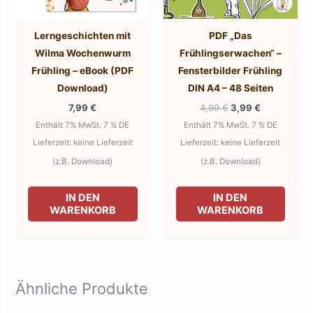
Lerngeschichten mit
PDF „Das
Wilma Wochenwurm
Frühlingserwachen“ –
Frühling – eBook (PDF
Fensterbilder Frühling
Download)
DIN A4 – 48 Seiten
Ursprünglicher
Aktueller
7,99
€
4,99
€
3,99
€
Preis
Preis
Enthält 7% MwSt. 7 % DE
Enthält 7% MwSt. 7 % DE
war:
ist:
4,99 €
3,99 €.
Lieferzeit: keine Lieferzeit
Lieferzeit: keine Lieferzeit
(z.B. Download)
(z.B. Download)
IN DEN
IN DEN
WARENKORB
WARENKORB
Ähnliche Produkte