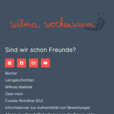
auf.
Die
Optionen
können
auf
der
Produktseite
Sind wir schon Freunde?
gewählt
werden
Bücher
Lerngeschichten
Wilmas Material
Über mich
Cookie-Richtlinie (EU)
Informationen zur Authentizität von Bewertungen