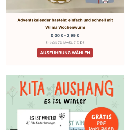
Adventskalender basteln: einfach und schnell mit
Wilma Wochenwurm
Preisspanne:
0,00
€
–
2,99
€
0,00 €
Enthält 7% MwSt. 7 % DE
bis
Dieses
2,99 €
AUSFÜHRUNG WÄHLEN
Produkt
weist
mehrere
Varianten
auf.
Die
Optionen
können
auf
der