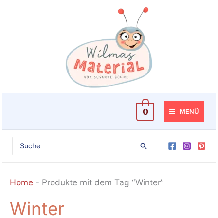
Zum
Inhalt
springen
0
MENÜ
Search
for:
Home
-
Produkte mit dem Tag “Winter”
Winter