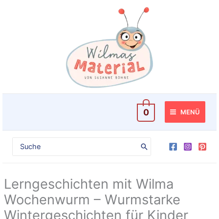
Zum
Inhalt
springen
0
MENÜ
Search
for:
Lerngeschichten mit Wilma
Wochenwurm – Wurmstarke
Wintergeschichten für Kinder