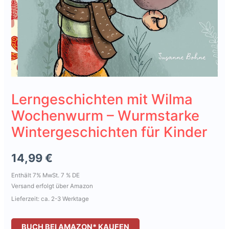
Lerngeschichten mit Wilma
Wochenwurm – Wurmstarke
Wintergeschichten für Kinder
14,99
€
Enthält 7% MwSt. 7 % DE
Versand erfolgt über Amazon
Lieferzeit: ca. 2-3 Werktage
BUCH BEI AMAZON* KAUFEN