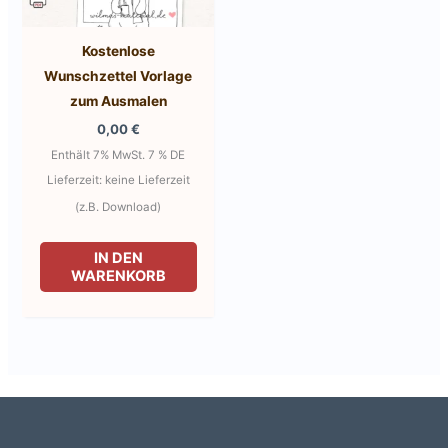
Produktseite
Kostenlose
gewählt
Wunschzettel Vorlage
werden
zum Ausmalen
0,00
€
Enthält 7% MwSt. 7 % DE
Lieferzeit: keine Lieferzeit
(z.B. Download)
IN DEN
WARENKORB