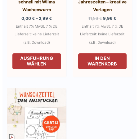
schnell mit Wilma
Jahreszeiten – kreative
Wochenwurm
Vorlagen
Preisspanne:
Ursprünglicher
Aktueller
0,00
€
–
2,99
€
11,96
€
9,96
€
0,00 €
Preis
Preis
Enthält 7% MwSt. 7 % DE
Enthält 7% MwSt. 7 % DE
bis
war:
ist:
2,99 €
11,96 €
9,96 €.
Lieferzeit: keine Lieferzeit
Lieferzeit: keine Lieferzeit
(z.B. Download)
(z.B. Download)
Dieses
AUSFÜHRUNG
IN DEN
Produkt
WÄHLEN
WARENKORB
weist
mehrere
Varianten
auf.
Die
Optionen
können
auf
der