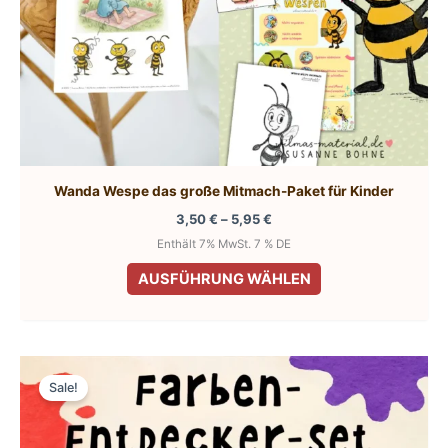
Wanda Wespe das große Mitmach-Paket für Kinder
Preisspanne:
3,50
€
–
5,95
€
3,50 €
Enthält 7% MwSt. 7 % DE
bis
Dieses
5,95 €
AUSFÜHRUNG WÄHLEN
Produkt
weist
mehrere
Varianten
Sale!
auf.
Die