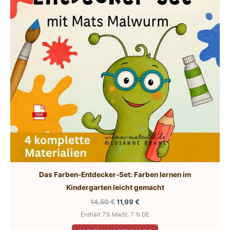
Optionen
können
auf
der
Produktseite
gewählt
werden
Das Farben-Entdecker-Set: Farben lernen im
Kindergarten leicht gemacht
Ursprünglicher
Aktueller
14,50
€
11,99
€
Preis
Preis
Enthält 7% MwSt. 7 % DE
war:
ist:
14,50 €
11,99 €.