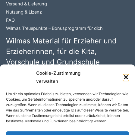
Versand & Lieferung
Nutzung & Lizenz
FAQ
Wilmas Treuepunkte – Bonusprogramm für dich
Wilmas Material für Erzieher und
Erzieherinnen, für die Kita,
Vorschule und Grundschule
Cookie-Zustimmung
Wilma Wochenwurm PDFs mit 100 kreativen Kindergarten
verwalten
Ideen. Begleitmaterial zu den Kinderbüchern rund um
„Lerngeschichten mit Wilma Wochenwurm“ von Susanne
Um dir ein optimales Erlebnis zu bieten, verwenden wir Technologien wie
Cookies, um Geräteinformationen zu speichern und/oder darauf
Bohne (Hallo liebe Wolke)
zuzugreifen. Wenn du diesen Technologien zustimmst, können wir Daten
wie das Surfverhalten oder eindeutige IDs auf dieser Website verarbeiten.
Wenn du deine Zustimmung nicht erteilst oder zurückziehst, können
bestimmte Merkmale und Funktionen beeinträchtigt werden.
COPYRIGHT © 2026 WILMAS MATERIAL - WILMA