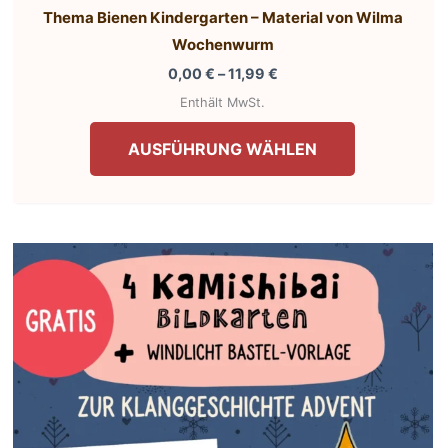
Thema Bienen Kindergarten – Material von Wilma
Wochenwurm
Preisspanne:
0,00
€
–
11,99
€
0,00 €
Enthält MwSt.
bis
Dieses
11,99 €
AUSFÜHRUNG WÄHLEN
Produkt
weist
mehrere
Varianten
auf.
Die
Optionen
können
auf
der
te
Produktseit