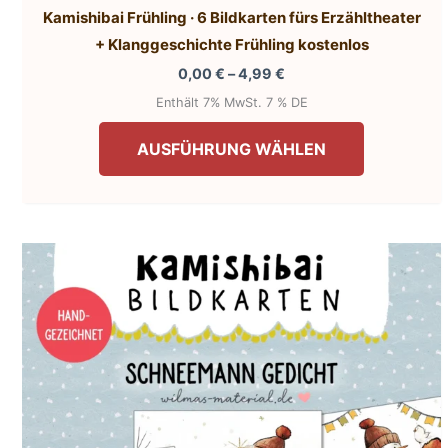
Kamishibai Frühling · 6 Bildkarten fürs Erzähltheater
+ Klanggeschichte Frühling kostenlos
Preisspanne:
0,00
€
–
4,99
€
0,00 €
Enthält 7% MwSt. 7 % DE
bis
Dieses
4,99 €
AUSFÜHRUNG WÄHLEN
Produkt
weist
mehrere
Varianten
auf.
Die
Optionen
können
auf
der
Produktsei