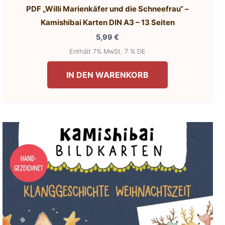
PDF „Willi Marienkäfer und die Schneefrau“ –
Kamishibai Karten DIN A3 – 13 Seiten
5,99
€
Enthält 7% MwSt. 7 % DE
IN DEN WARENKORB
e