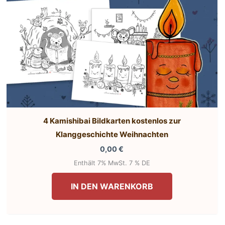
gewählt
werden
4 Kamishibai Bildkarten kostenlos zur
Klanggeschichte Weihnachten
0,00
€
Enthält 7% MwSt. 7 % DE
IN DEN WARENKORB