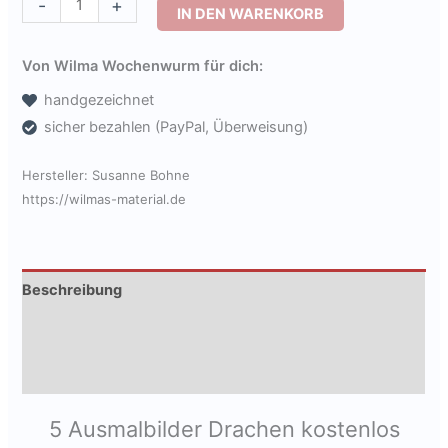
-
+
IN DEN WARENKORB
Drachen
kostenlos
Von Wilma Wochenwurm für dich:
-
handgezeichnet
5
sicher bezahlen (PayPal, Überweisung)
handgezeichnete
Malvorlagen
Hersteller:
Susanne Bohne
als
https://wilmas-material.de
PDF
[Digital]
Menge
Beschreibung
Zusätzliche Informationen
Produktsicherheit
5 Ausmalbilder Drachen kostenlos