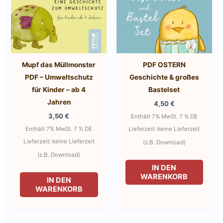
werden
Mupf das Müllmonster
PDF OSTERN
PDF – Umweltschutz
Geschichte & großes
für Kinder – ab 4
Bastelset
Jahren
4,50
€
3,50
€
Enthält 7% MwSt. 7 % DE
Enthält 7% MwSt. 7 % DE
Lieferzeit: keine Lieferzeit
Lieferzeit: keine Lieferzeit
(z.B. Download)
(z.B. Download)
IN DEN
WARENKORB
IN DEN
WARENKORB