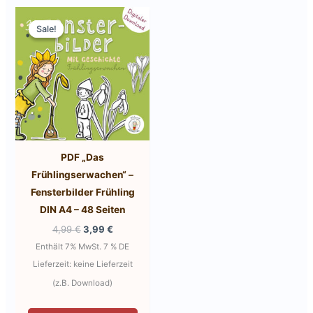
Sale!
Sale!
PDF „Das
Frühlingserwachen“ –
Fensterbilder Frühling
DIN A4 – 48 Seiten
Ursprünglicher
Aktueller
4,99
€
3,99
€
Preis
Preis
Enthält 7% MwSt. 7 % DE
war:
ist:
4,99 €
3,99 €.
Lieferzeit: keine Lieferzeit
(z.B. Download)