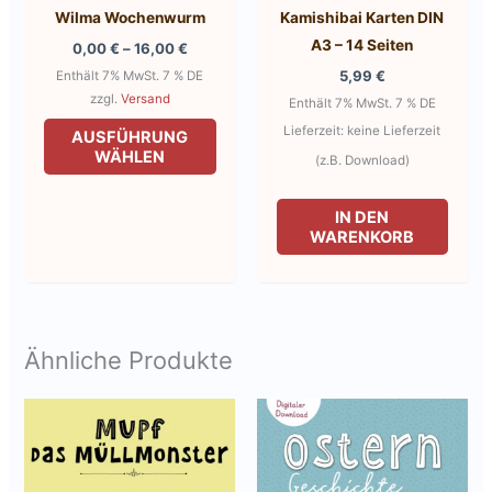
Wilma Wochenwurm
Kamishibai Karten DIN
A3 – 14 Seiten
Preisspanne:
0,00
€
–
16,00
€
0,00 €
5,99
€
Enthält 7% MwSt. 7 % DE
bis
zzgl.
Versand
16,00 €
Enthält 7% MwSt. 7 % DE
Dieses
Lieferzeit: keine Lieferzeit
AUSFÜHRUNG
Produkt
WÄHLEN
(z.B. Download)
weist
mehrere
IN DEN
WARENKORB
Varianten
auf.
Die
Optionen
Ähnliche Produkte
können
auf
der
Produktseite
gewählt