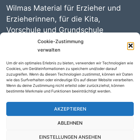
Wilmas Material für Erzieher und
Erzieherinnen, für die Kita,
Vorschule und Grundschule
Cookie-Zustimmung
Wilma Wochenwurm PDFs mit 100 kreativen Kindergarten
verwalten
Ideen. Begleitmaterial zu den Kinderbüchern rund um
„Lerngeschichten mit Wilma Wochenwurm“ von Susanne
Um dir ein optimales Erlebnis zu bieten, verwenden wir Technologien wie
Cookies, um Geräteinformationen zu speichern und/oder darauf
Bohne (Hallo liebe Wolke)
zuzugreifen. Wenn du diesen Technologien zustimmst, können wir Daten
wie das Surfverhalten oder eindeutige IDs auf dieser Website verarbeiten.
Wenn du deine Zustimmung nicht erteilst oder zurückziehst, können
bestimmte Merkmale und Funktionen beeinträchtigt werden.
COPYRIGHT © 2026 WILMAS MATERIAL - WILMA
WOCHENWURM PDFS //
DATENSCHUTZ
//
IMPRESSUM
//
AKZEPTIEREN
COOKIE-RICHTLINIE (EU)
ABLEHNEN
EINSTELLUNGEN ANSEHEN