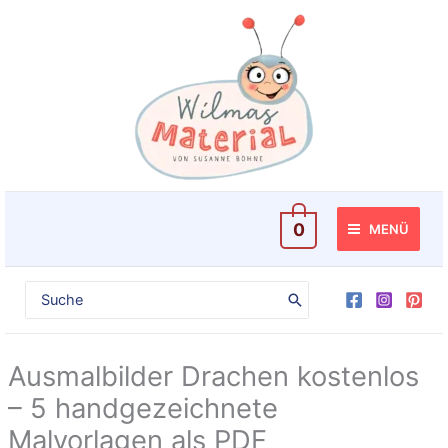
Zum
Inhalt
springen
0
MENÜ
Search
for:
Ausmalbilder Drachen kostenlos
– 5 handgezeichnete
Malvorlagen als PDF