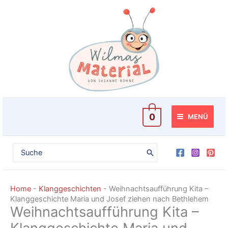
Zum
Inhalt
springen
0
MENÜ
Search
for:
Home
-
Klanggeschichten
-
Weihnachtsaufführung Kita –
Klanggeschichte Maria und Josef ziehen nach Bethlehem
Weihnachtsaufführung Kita –