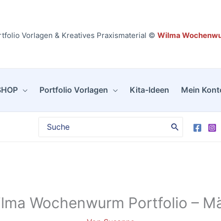
Portfolio
-
März
tfolio Vorlagen & Kreatives Praxismaterial ©
Wilma Wochenw
[Digital]
Menge
SHOP
Portfolio Vorlagen
Kita-Ideen
Mein Kont
Search
for:
lma Wochenwurm Portfolio – M