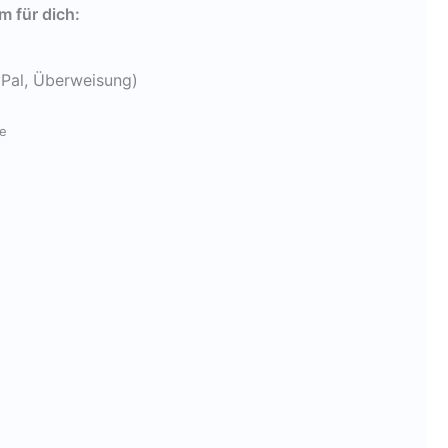
 für dich:
yPal, Überweisung)
de