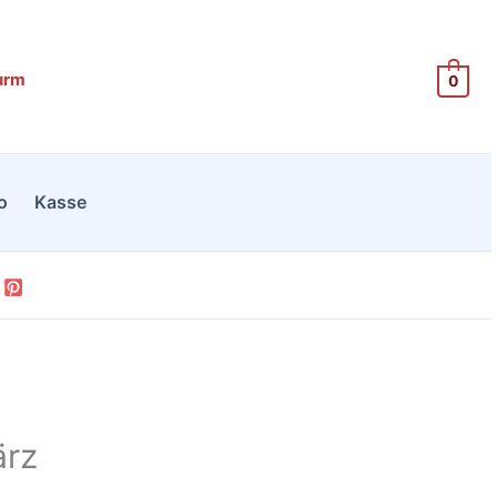
urm
0
o
Kasse
ärz