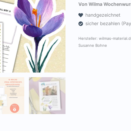
Portfolio
Von Wilma Wochenwurm
-
handgezeichnet
März
sicher bezahlen (Pa
[Digital]
Menge
Hersteller:
wilmas-material.
Susanne Bohne