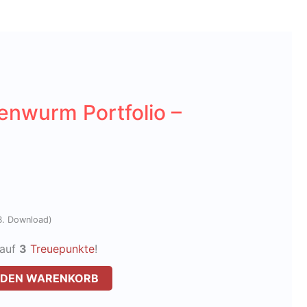
nwurm Portfolio –
z.B. Download)
Kauf
3
Treuepunkte
!
N DEN WARENKORB