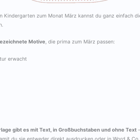
 Kindergarten zum Monat März kannst du ganz einfach die
n.
ezeichnete Motive
, die prima zum März passen:
atur erwacht
age gibt es mit Text, in Großbuchstaben und ohne Text
–
damit du sie entweder direkt ausdrucken oder in Word & Co.