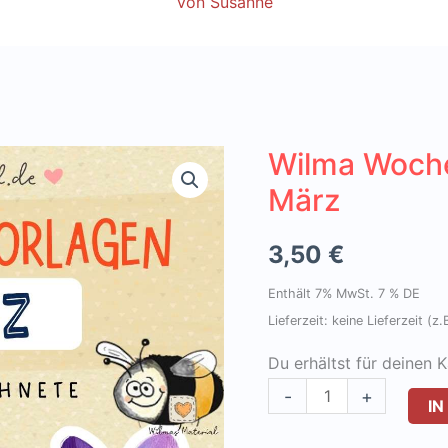
Von
Susanne
Wilma Woche
März
3,50
€
Enthält 7% MwSt. 7 % DE
Lieferzeit: keine Lieferzeit (
Du erhältst für deinen 
Wilma
-
+
I
Wochenwurm