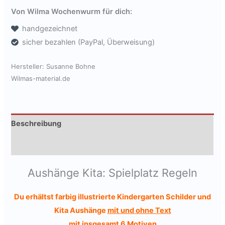
+
Von Wilma Wochenwurm für dich:
2
handgezeichnet
Poster:
sicher bezahlen (PayPal, Überweisung)
Spielplatz
Regeln
Hersteller:
Susanne Bohne
Kindergarten
Wilmas-material.de
[Digital]
Menge
Beschreibung
Produktsicherheit
Aushänge Kita: Spielplatz Regeln
Du erhältst farbig illustrierte Kindergarten Schilder und
Kita Aushänge
mit und ohne Text
mit insgesamt 6 Motiven