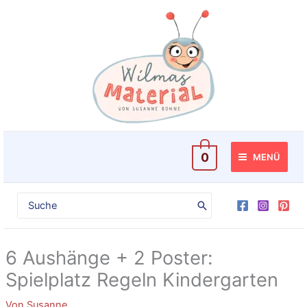
Zum
2
Inhalt
Poster:
springen
Spielplatz
Regeln
Kindergarten
[Digital]
Menge
0
MENÜ
Search
for:
6 Aushänge + 2 Poster:
Spielplatz Regeln Kindergarten
Von
Susanne