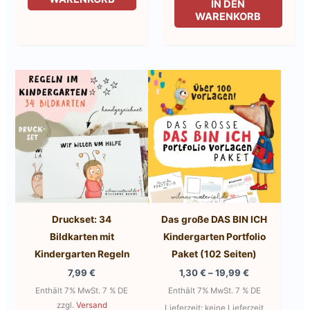
IN DEN
WARENKORB
Druckset: 34
Das große DAS BIN ICH
Bildkarten mit
Kindergarten Portfolio
Kindergarten Regeln
Paket (102 Seiten)
Preisspanne:
7,99
€
1,30
€
–
19,99
€
1,30 €
Enthält 7% MwSt. 7 % DE
Enthält 7% MwSt. 7 % DE
bis
zzgl.
Versand
19,99 €
Lieferzeit: keine Lieferzeit