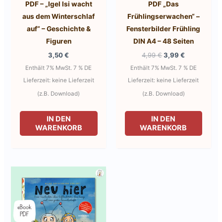
PDF – „Igel Isi wacht
PDF „Das
aus dem Winterschlaf
Frühlingserwachen“ –
auf“ – Geschichte &
Fensterbilder Frühling
Figuren
DIN A4 – 48 Seiten
Ursprünglicher
Aktueller
3,50
€
4,99
€
3,99
€
Preis
Preis
Enthält 7% MwSt. 7 % DE
Enthält 7% MwSt. 7 % DE
war:
ist:
4,99 €
3,99 €.
Lieferzeit: keine Lieferzeit
Lieferzeit: keine Lieferzeit
(z.B. Download)
(z.B. Download)
IN DEN
IN DEN
WARENKORB
WARENKORB