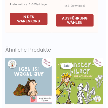
Lieferzeit: ca. 2-3 Werktage
(z.B. Download)
Dieses
IN DEN
AUSFÜHRUNG
WARENKORB
Produkt
WÄHLEN
weist
mehrere
Variante
auf.
Ähnliche Produkte
Die
Optione
Sale!
Sale!
können
auf
der
Produkts
gewählt
werden