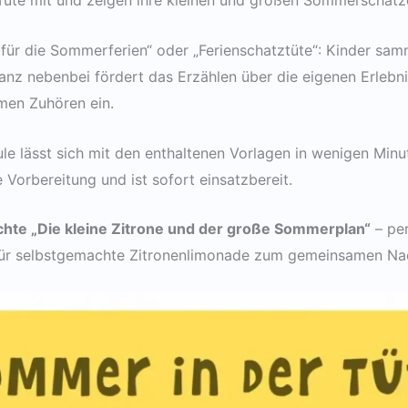
Tüte mit und zeigen ihre kleinen und großen Sommerschätz
ür die Sommerferien“ oder „Ferienschatztüte“: Kinder samm
Ganz nebenbei fördert das Erzählen über die eigenen Erlebn
men Zuhören ein.
ule lässt sich mit den enthaltenen Vorlagen in wenigen Minu
Vorbereitung und ist sofort einsatzbereit.
hte „Die kleine Zitrone und der große Sommerplan“
– per
t für selbstgemachte Zitronenlimonade zum gemeinsamen Na