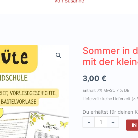
Von
Susanne
Sommer in de
mit der klei
3,00
€
Enthält 7% MwSt. 7 % DE
Lieferzeit: keine Lieferzeit (
Du erhältst für deinen 
Sommer
-
+
I
in