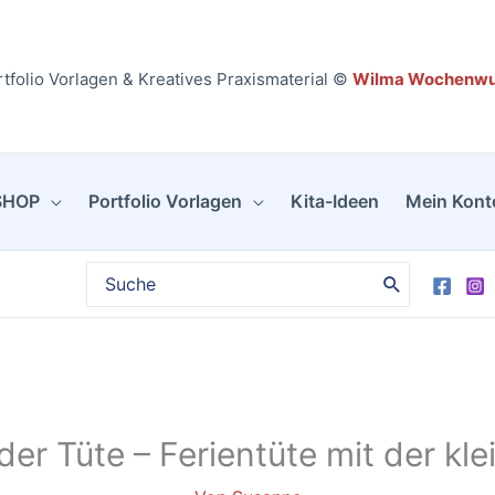
der
Tüte
-
tfolio Vorlagen & Kreatives Praxismaterial ©
Wilma Wochenw
Ferientüte
mit
der
SHOP
Portfolio Vorlagen
Kita-Ideen
Mein Kont
kleinen
Zitrone
[Digital]
Search
for:
Menge
er Tüte – Ferientüte mit der kle