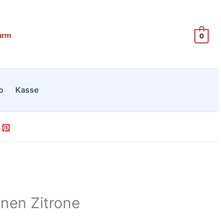
urm
0
o
Kasse
inen Zitrone