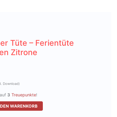
r Tüte – Ferientüte
nen Zitrone
z.B. Download)
Kauf
3
Treuepunkte
!
N DEN WARENKORB