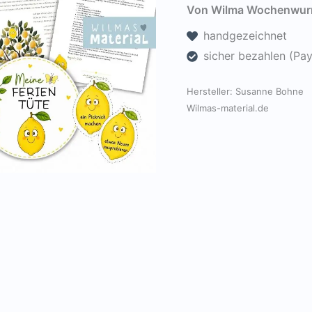
der
Von Wilma Wochenwurm
Tüte
handgezeichnet
-
sicher bezahlen (Pa
Ferientüte
mit
Hersteller:
Susanne Bohne
der
Wilmas-material.de
kleinen
Zitrone
[Digital]
Menge