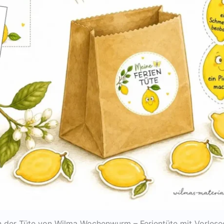
 der Tüte von Wilma Wochenwurm – Ferientüte mit Vorlese