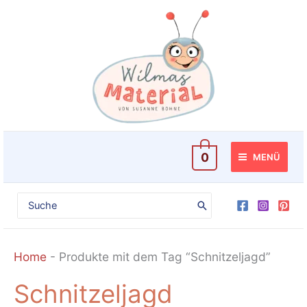
Zum
Inhalt
springen
0
MENÜ
Search
for:
Home
-
Produkte mit dem Tag “Schnitzeljagd”
Schnitzeljagd