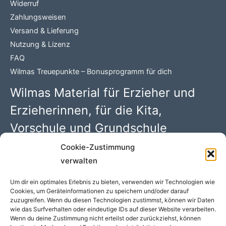
Widerruf
Zahlungsweisen
Versand & Lieferung
Nutzung & Lizenz
FAQ
Wilmas Treuepunkte – Bonusprogramm für dich
Wilmas Material für Erzieher und
Erzieherinnen, für die Kita,
Vorschule und Grundschule
Cookie-Zustimmung
Wilma Wochenwurm PDFs mit 100 kreativen Kindergarten
verwalten
Ideen. Begleitmaterial zu den Kinderbüchern rund um
„Lerngeschichten mit Wilma Wochenwurm“ von Susanne
Um dir ein optimales Erlebnis zu bieten, verwenden wir Technologien wie
Cookies, um Geräteinformationen zu speichern und/oder darauf
Bohne (Hallo liebe Wolke)
zuzugreifen. Wenn du diesen Technologien zustimmst, können wir Daten
wie das Surfverhalten oder eindeutige IDs auf dieser Website verarbeiten.
Wenn du deine Zustimmung nicht erteilst oder zurückziehst, können