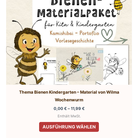
auf
der
Produktseite
gewählt
werden
Thema Bienen Kindergarten – Material von Wilma
Wochenwurm
Preisspanne:
0,00
€
–
11,99
€
0,00 €
Enthält MwSt.
bis
Dieses
11,99 €
AUSFÜHRUNG WÄHLEN
Produkt