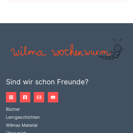
weist
mehrere
Varianten
auf.
Die
Optionen
können
auf
der
Produktseite
Sind wir schon Freunde?
gewählt
werden
Bücher
Lerngeschichten
Wilmas Material