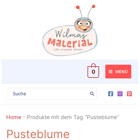
Zum
Inhalt
springen
0
MENÜ
Search
for:
Home
-
Produkte mit dem Tag “Pusteblume”
Pusteblume