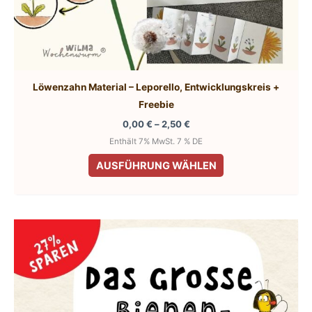
Löwenzahn Material – Leporello, Entwicklungskreis +
Freebie
Preisspanne:
0,00
€
–
2,50
€
0,00 €
Enthält 7% MwSt. 7 % DE
bis
Dieses
2,50 €
AUSFÜHRUNG WÄHLEN
Produkt
weist
mehrere
Varianten
auf.
Die
Optionen
können