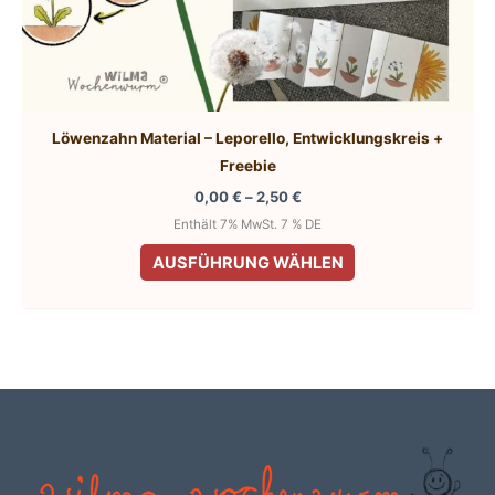
Löwenzahn Material – Leporello, Entwicklungskreis +
Freebie
Preisspanne:
0,00
€
–
2,50
€
0,00 €
Enthält 7% MwSt. 7 % DE
bis
Dieses
2,50 €
AUSFÜHRUNG WÄHLEN
Produkt
weist
mehrere
Varianten
auf.
Die
Optionen
können