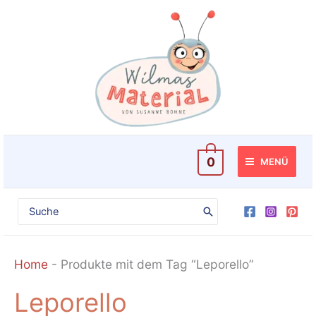
Zum
Inhalt
springen
0
MENÜ
Search
for:
Home
-
Produkte mit dem Tag “Leporello”
Leporello