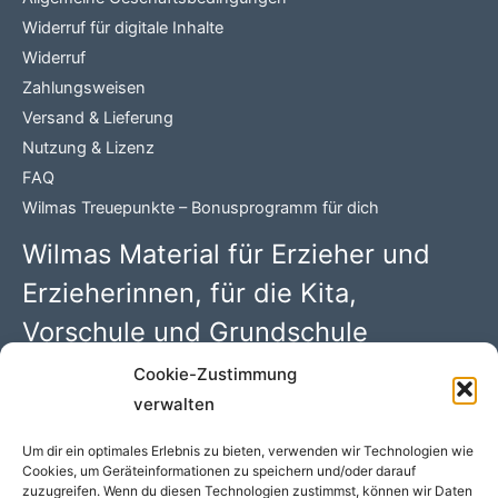
Widerruf für digitale Inhalte
Widerruf
Zahlungsweisen
Versand & Lieferung
Nutzung & Lizenz
FAQ
Wilmas Treuepunkte – Bonusprogramm für dich
Wilmas Material für Erzieher und
Erzieherinnen, für die Kita,
Vorschule und Grundschule
Cookie-Zustimmung
Wilma Wochenwurm PDFs mit 100 kreativen Kindergarten
verwalten
Ideen. Begleitmaterial zu den Kinderbüchern rund um
„Lerngeschichten mit Wilma Wochenwurm“ von Susanne
Um dir ein optimales Erlebnis zu bieten, verwenden wir Technologien wie
Cookies, um Geräteinformationen zu speichern und/oder darauf
Bohne (Hallo liebe Wolke)
zuzugreifen. Wenn du diesen Technologien zustimmst, können wir Daten