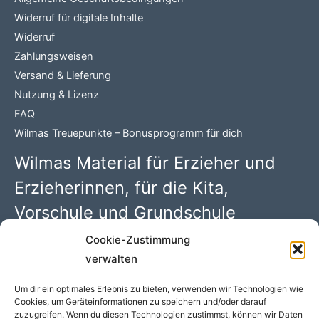
Widerruf für digitale Inhalte
Widerruf
Zahlungsweisen
Versand & Lieferung
Nutzung & Lizenz
FAQ
Wilmas Treuepunkte – Bonusprogramm für dich
Wilmas Material für Erzieher und
Erzieherinnen, für die Kita,
Vorschule und Grundschule
Cookie-Zustimmung
Wilma Wochenwurm PDFs mit 100 kreativen Kindergarten
verwalten
Ideen. Begleitmaterial zu den Kinderbüchern rund um
„Lerngeschichten mit Wilma Wochenwurm“ von Susanne
Um dir ein optimales Erlebnis zu bieten, verwenden wir Technologien wie
Cookies, um Geräteinformationen zu speichern und/oder darauf
Bohne (Hallo liebe Wolke)
zuzugreifen. Wenn du diesen Technologien zustimmst, können wir Daten