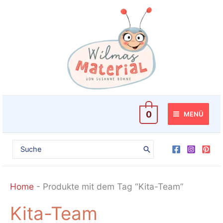
Zum
Inhalt
springen
0
MENÜ
Search
for:
Home
-
Produkte mit dem Tag “Kita-Team”
Kita-Team