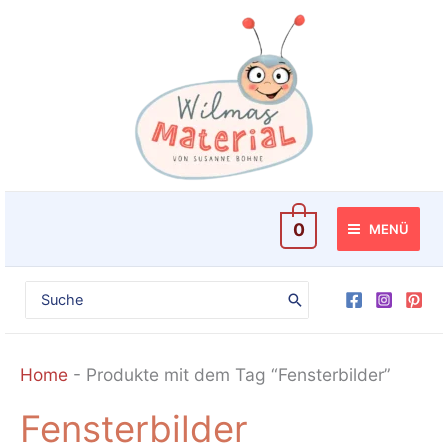
Zum
Inhalt
springen
0
MENÜ
Search
for:
Home
-
Produkte mit dem Tag “Fensterbilder”
Fensterbilder