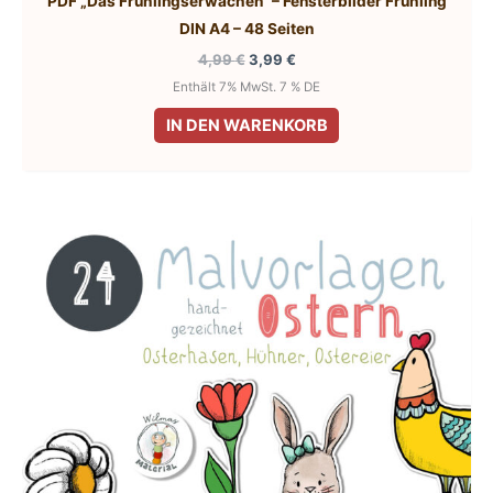
PDF „Das Frühlingserwachen“ – Fensterbilder Frühling
DIN A4 – 48 Seiten
Ursprünglicher
Aktueller
4,99
€
3,99
€
Preis
Preis
Enthält 7% MwSt. 7 % DE
war:
ist:
4,99 €
3,99 €.
IN DEN WARENKORB