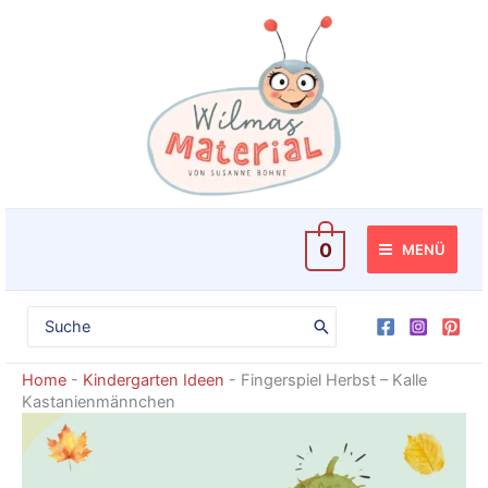
Zum
Inhalt
springen
0
MENÜ
Search
for:
Home
-
Kindergarten Ideen
-
Fingerspiel Herbst – Kalle
Kastanienmännchen