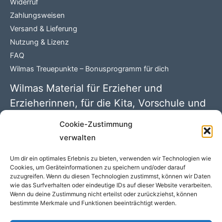
Widerruf
Zahlungsweisen
Versand & Lieferung
Nutzung & Lizenz
FAQ
Wilmas Treuepunkte – Bonusprogramm für dich
Wilmas Material für Erzieher und
Erzieherinnen, für die Kita, Vorschule und
Grundschule
Cookie-Zustimmung
verwalten
Wilma Wochenwurm PDFs mit 100 kreativen Kindergarten
Ideen. Begleitmaterial zu den Kinderbüchern rund um
Um dir ein optimales Erlebnis zu bieten, verwenden wir Technologien wie
„Lerngeschichten mit Wilma Wochenwurm“ von Susanne
Cookies, um Geräteinformationen zu speichern und/oder darauf
zuzugreifen. Wenn du diesen Technologien zustimmst, können wir Daten
Bohne (Hallo liebe Wolke)
wie das Surfverhalten oder eindeutige IDs auf dieser Website verarbeiten.
Wenn du deine Zustimmung nicht erteilst oder zurückziehst, können
bestimmte Merkmale und Funktionen beeinträchtigt werden.