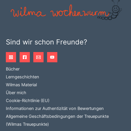
können
auf
der
Produktseite
gewählt
Sind wir schon Freunde?
werden
Bücher
Lerngeschichten
Wilmas Material
Über mich
Cookie-Richtlinie (EU)
Informationen zur Authentizität von Bewertungen
Allgemeine Geschäftsbedingungen der Treuepunkte
(Wilmas Treuepunkte)