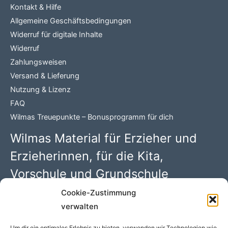
Kontakt & Hilfe
Allgemeine Geschäftsbedingungen
Widerruf für digitale Inhalte
Widerruf
Zahlungsweisen
Versand & Lieferung
Nutzung & Lizenz
FAQ
Wilmas Treuepunkte – Bonusprogramm für dich
Wilmas Material für Erzieher und
Erzieherinnen, für die Kita,
Vorschule und Grundschule
Cookie-Zustimmung
Wilma Wochenwurm PDFs mit 100 kreativen Kindergarten
verwalten
Ideen. Begleitmaterial zu den Kinderbüchern rund um
„Lerngeschichten mit Wilma Wochenwurm“ von Susanne
Um dir ein optimales Erlebnis zu bieten, verwenden wir Technologien wie