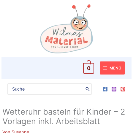
Zum
Inhalt
springen
0
MENÜ
Search
for:
Wetteruhr basteln für Kinder – 2
Vorlagen inkl. Arbeitsblatt
Von
Susanne