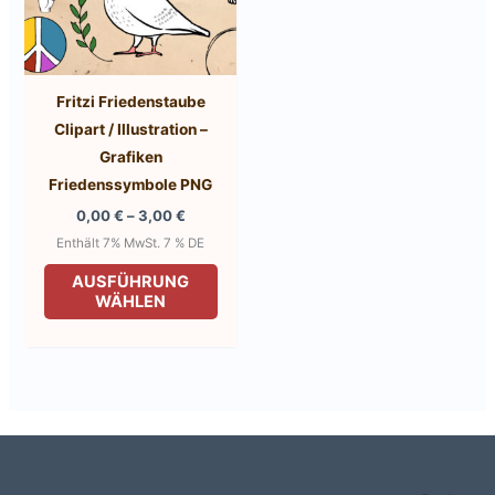
Fritzi Friedenstaube
Clipart / Illustration –
Grafiken
Friedenssymbole PNG
Preisspanne:
0,00
€
–
3,00
€
0,00 €
Enthält 7% MwSt. 7 % DE
bis
Dieses
3,00 €
AUSFÜHRUNG
Produkt
WÄHLEN
weist
mehrere
Varianten
auf.
Die
Optionen