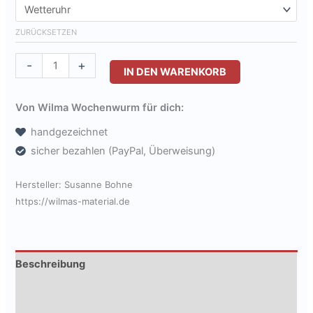
ZURÜCKSETZEN
Wetteruhr
-
+
IN DEN WARENKORB
basteln
für
Von Wilma Wochenwurm für dich:
Kinder
handgezeichnet
-
sicher bezahlen (PayPal, Überweisung)
2
Vorlagen
Hersteller:
Susanne Bohne
inkl.
https://wilmas-material.de
Arbeitsblatt
[Digital]
Menge
Beschreibung
Zusätzliche Informationen