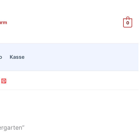
urm
0
o
Kasse
rgarten”