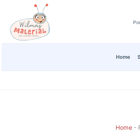
Zum
Inhalt
Por
springen
Home
Home
-