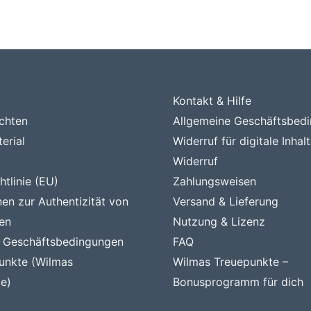
Kontakt & Hilfe
chten
Allgemeine Geschäftsbed
erial
Widerruf für digitale Inhal
Widerruf
tlinie (EU)
Zahlungsweisen
nen zur Authentizität von
Versand & Lieferung
en
Nutzung & Lizenz
e Geschäftsbedingungen
FAQ
unkte (Wilmas
Wilmas Treuepunkte –
e)
Bonusprogramm für dich