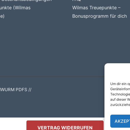
unkte (Wilmas
Wilmas Treuepunkte –
e)
Bonusprogramm für dich
Um dir ein 
Geräteinfor
NWURM PDFS //
Technologie
auf dieser W
zurückziehs
AKZEP
VERTRAG WIDERRUFEN