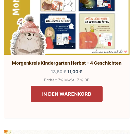
Morgenkreis Kindergarten Herbst – 4 Geschichten
Ursprünglicher
Aktueller
13,50
€
11,00
€
Preis
Preis
Enthält 7% MwSt. 7 % DE
war:
ist:
13,50 €
11,00 €.
IN DEN WARENKORB