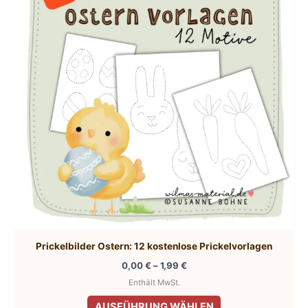
Prickelbilder Ostern: 12 kostenlose Prickelvorlagen
Preisspanne:
0,00
€
–
1,99
€
0,00 €
Enthält MwSt.
bis
Dieses
1,99 €
AUSFÜHRUNG WÄHLEN