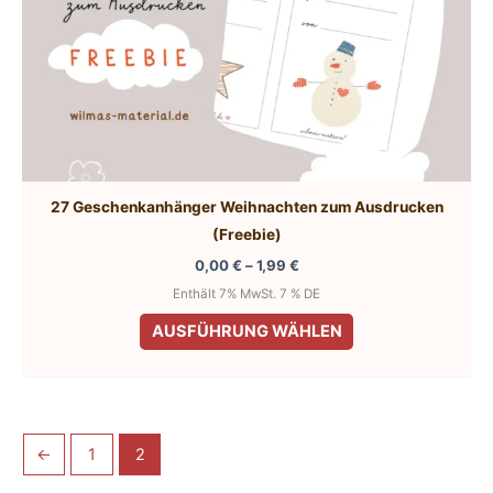
27 Geschenkanhänger Weihnachten zum Ausdrucken
(Freebie)
Preisspanne:
0,00
€
–
1,99
€
0,00 €
Enthält 7% MwSt. 7 % DE
bis
Dieses
1,99 €
AUSFÜHRUNG WÄHLEN
Produkt
weist
mehrere
Varianten
←
1
2
auf.