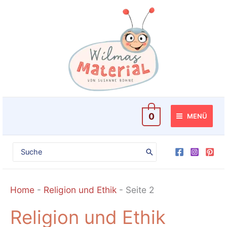
Zum
Inhalt
springen
0
MENÜ
Search
for:
Home
-
Religion und Ethik
-
Seite 2
Religion und Ethik