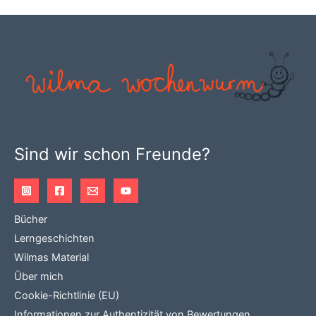
Die
Optionen
können
auf
der
Produktseite
gewählt
werden
Sind wir schon Freunde?
Bücher
Lerngeschichten
Wilmas Material
Über mich
Cookie-Richtlinie (EU)
Informationen zur Authentizität von Bewertungen