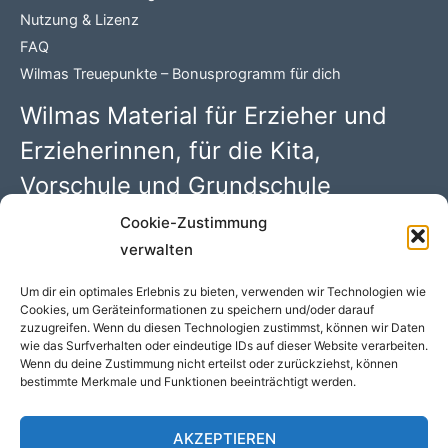
Nutzung & Lizenz
FAQ
Wilmas Treuepunkte – Bonusprogramm für dich
Wilmas Material für Erzieher und
Erzieherinnen, für die Kita,
Vorschule und Grundschule
Cookie-Zustimmung
Wilma Wochenwurm PDFs mit 100 kreativen Kindergarten
verwalten
Ideen. Begleitmaterial zu den Kinderbüchern rund um
„Lerngeschichten mit Wilma Wochenwurm“ von Susanne
Um dir ein optimales Erlebnis zu bieten, verwenden wir Technologien wie
Cookies, um Geräteinformationen zu speichern und/oder darauf
Bohne (Hallo liebe Wolke)
zuzugreifen. Wenn du diesen Technologien zustimmst, können wir Daten
wie das Surfverhalten oder eindeutige IDs auf dieser Website verarbeiten.
Wenn du deine Zustimmung nicht erteilst oder zurückziehst, können
bestimmte Merkmale und Funktionen beeinträchtigt werden.
COPYRIGHT © 2026 WILMAS MATERIAL - WILMA
WOCHENWURM PDFS //
DATENSCHUTZ
//
IMPRESSUM
//
AKZEPTIEREN