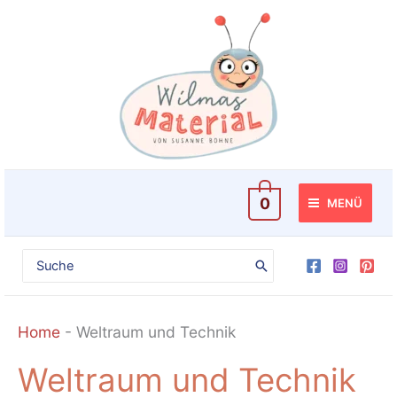
Zum
Inhalt
springen
0
MENÜ
Search
for:
Home
-
Weltraum und Technik
Weltraum und Technik