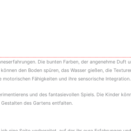
Sinneserfahrungen. Die bunten Farben, der angenehme Duft 
önnen den Boden spüren, das Wasser gießen, die Texturen 
e motorischen Fähigkeiten und ihre sensorische Integration.
imentierens und des fantasievollen Spiels. Die Kinder könn
 Gestalten des Gartens entfalten.
 ich eine Seite vorbereitet, auf der ihr eure Erfahrungen 